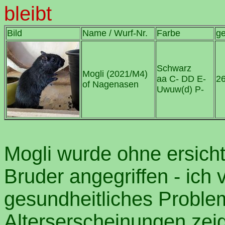
bleibt
Bild
Name / Wurf-Nr.
Farbe
g
Schwarz
Mogli (2021/M4)
aa C- DD E-
26
of Nagenasen
Uwuw(d) P-
Mogli wurde ohne ersich
Bruder angegriffen - ich
gesundheitliches Proble
Alterserscheinungen zei